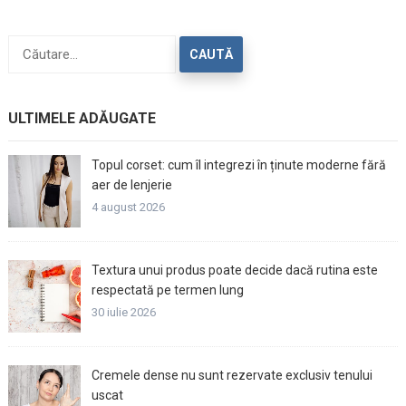
Caută
după:
ULTIMELE ADĂUGATE
Topul corset: cum îl integrezi în ținute moderne fără
aer de lenjerie
4 august 2026
Textura unui produs poate decide dacă rutina este
respectată pe termen lung
30 iulie 2026
Cremele dense nu sunt rezervate exclusiv tenului
uscat