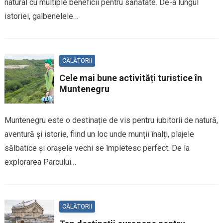
natural cu multiple beneficii pentru sănătate. De-a lungul
istoriei, galbenelele…
CĂLĂTORII
Cele mai bune activități turistice în
Muntenegru
Muntenegru este o destinație de vis pentru iubitorii de natură,
aventură și istorie, fiind un loc unde munții înalți, plajele
sălbatice și orașele vechi se împletesc perfect. De la
explorarea Parcului…
CĂLĂTORII