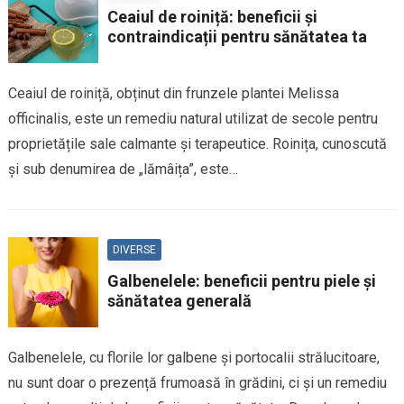
Ceaiul de roiniță: beneficii și
contraindicații pentru sănătatea ta
Ceaiul de roiniță, obținut din frunzele plantei Melissa
officinalis, este un remediu natural utilizat de secole pentru
proprietățile sale calmante și terapeutice. Roinița, cunoscută
și sub denumirea de „lămâița”, este…
DIVERSE
Galbenelele: beneficii pentru piele și
sănătatea generală
Galbenelele, cu florile lor galbene și portocalii strălucitoare,
nu sunt doar o prezență frumoasă în grădini, ci și un remediu