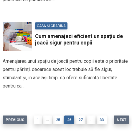
CASĂ ȘI GRĂDINĂ
Cum amenajezi eficient un spațiu de
joacă sigur pentru copii
Amenajarea unui spațiu de joacă pentru copii este o prioritate
pentru părinți, deoarece acest loc trebuie să fie sigur,
stimulant și, în același timp, să ofere suficientă libertate
pentru ca…
Paginație
PREVIOUS
1
…
25
26
27
…
33
NEXT
articole