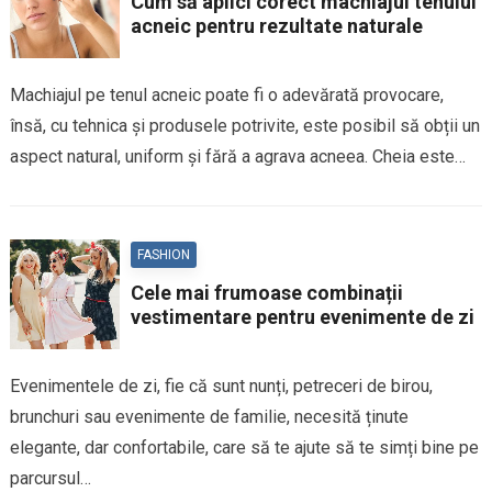
Cum să aplici corect machiajul tenului
acneic pentru rezultate naturale
Machiajul pe tenul acneic poate fi o adevărată provocare,
însă, cu tehnica și produsele potrivite, este posibil să obții un
aspect natural, uniform și fără a agrava acneea. Cheia este…
FASHION
Cele mai frumoase combinații
vestimentare pentru evenimente de zi
Evenimentele de zi, fie că sunt nunți, petreceri de birou,
brunchuri sau evenimente de familie, necesită ținute
elegante, dar confortabile, care să te ajute să te simți bine pe
parcursul…