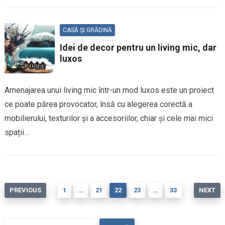
CASĂ ȘI GRĂDINĂ
Idei de decor pentru un living mic, dar
luxos
Amenajarea unui living mic într-un mod luxos este un proiect
ce poate părea provocator, însă cu alegerea corectă a
mobilierului, texturilor și a accesoriilor, chiar și cele mai mici
spații…
Paginație
PREVIOUS
1
…
21
22
23
…
33
NEXT
articole
Caută