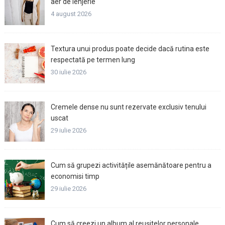
aer de lenjerie
4 august 2026
Textura unui produs poate decide dacă rutina este
respectată pe termen lung
30 iulie 2026
Cremele dense nu sunt rezervate exclusiv tenului
uscat
29 iulie 2026
Cum să grupezi activitățile asemănătoare pentru a
economisi timp
29 iulie 2026
Cum să creezi un album al reușitelor personale