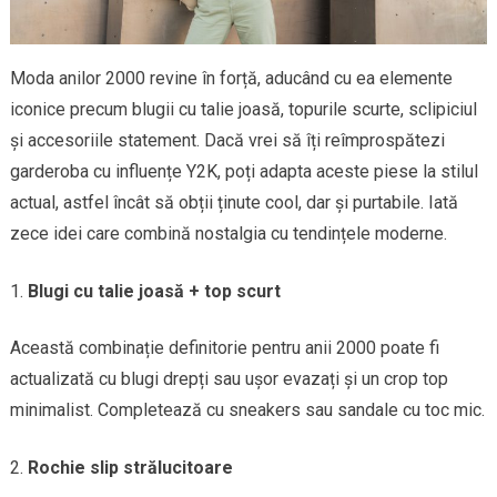
Moda anilor 2000 revine în forță, aducând cu ea elemente
iconice precum blugii cu talie joasă, topurile scurte, sclipiciul
și accesoriile statement. Dacă vrei să îți reîmprospătezi
garderoba cu influențe Y2K, poți adapta aceste piese la stilul
actual, astfel încât să obții ținute cool, dar și purtabile. Iată
zece idei care combină nostalgia cu tendințele moderne.
Blugi cu talie joasă + top scurt
Această combinație definitorie pentru anii 2000 poate fi
actualizată cu blugi drepți sau ușor evazați și un crop top
minimalist. Completează cu sneakers sau sandale cu toc mic.
Rochie slip strălucitoare