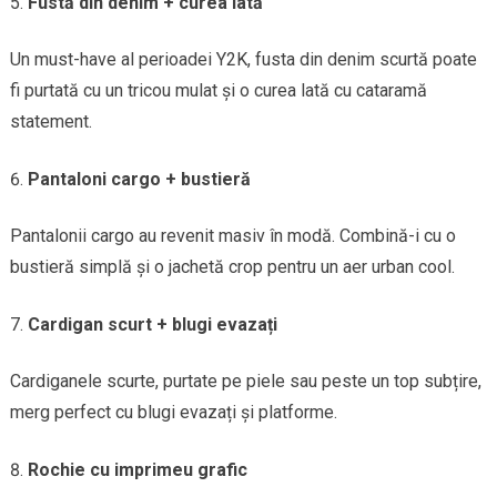
Fustă din denim + curea lată
Un must-have al perioadei Y2K, fusta din denim scurtă poate
fi purtată cu un tricou mulat și o curea lată cu cataramă
statement.
Pantaloni cargo + bustieră
Pantalonii cargo au revenit masiv în modă. Combină-i cu o
bustieră simplă și o jachetă crop pentru un aer urban cool.
Cardigan scurt + blugi evazați
Cardiganele scurte, purtate pe piele sau peste un top subțire,
merg perfect cu blugi evazați și platforme.
Rochie cu imprimeu grafic