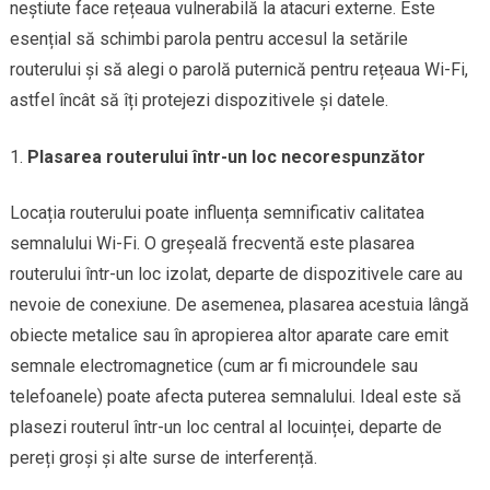
neștiute face rețeaua vulnerabilă la atacuri externe. Este
esențial să schimbi parola pentru accesul la setările
routerului și să alegi o parolă puternică pentru rețeaua Wi-Fi,
astfel încât să îți protejezi dispozitivele și datele.
Plasarea routerului într-un loc necorespunzător
Locația routerului poate influența semnificativ calitatea
semnalului Wi-Fi. O greșeală frecventă este plasarea
routerului într-un loc izolat, departe de dispozitivele care au
nevoie de conexiune. De asemenea, plasarea acestuia lângă
obiecte metalice sau în apropierea altor aparate care emit
semnale electromagnetice (cum ar fi microundele sau
telefoanele) poate afecta puterea semnalului. Ideal este să
plasezi routerul într-un loc central al locuinței, departe de
pereți groși și alte surse de interferență.