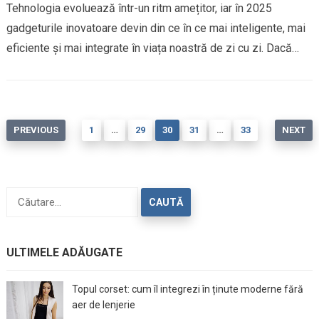
Tehnologia evoluează într-un ritm amețitor, iar în 2025
gadgeturile inovatoare devin din ce în ce mai inteligente, mai
eficiente și mai integrate în viața noastră de zi cu zi. Dacă…
Paginație
PREVIOUS
1
…
29
30
31
…
33
NEXT
articole
Caută
după:
ULTIMELE ADĂUGATE
Topul corset: cum îl integrezi în ținute moderne fără
aer de lenjerie