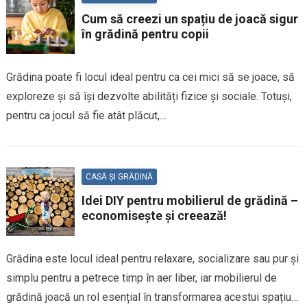
Cum să creezi un spațiu de joacă sigur
în grădină pentru copii
Grădina poate fi locul ideal pentru ca cei mici să se joace, să
exploreze și să își dezvolte abilități fizice și sociale. Totuși,
pentru ca jocul să fie atât plăcut,…
CASĂ ȘI GRĂDINĂ
Idei DIY pentru mobilierul de grădină –
economisește și creează!
Grădina este locul ideal pentru relaxare, socializare sau pur și
simplu pentru a petrece timp în aer liber, iar mobilierul de
grădină joacă un rol esențial în transformarea acestui spațiu…