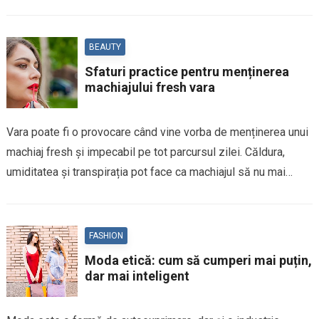
BEAUTY
Sfaturi practice pentru menținerea
machiajului fresh vara
Vara poate fi o provocare când vine vorba de menținerea unui
machiaj fresh și impecabil pe tot parcursul zilei. Căldura,
umiditatea și transpirația pot face ca machiajul să nu mai…
FASHION
Moda etică: cum să cumperi mai puțin,
dar mai inteligent