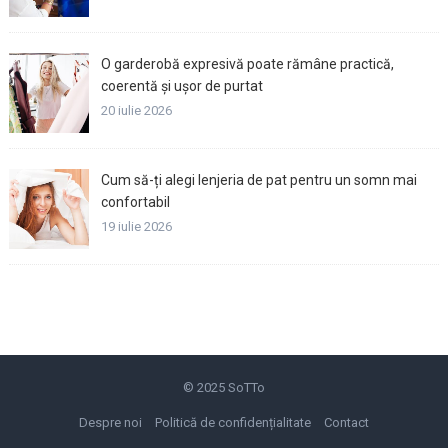
O garderobă expresivă poate rămâne practică,
coerentă și ușor de purtat
20 iulie 2026
Cum să-ți alegi lenjeria de pat pentru un somn mai
confortabil
19 iulie 2026
© 2025
SoTTo
Despre noi
Politică de confidențialitate
Contact