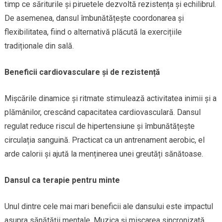
timp ce săriturile și piruetele dezvoltă rezistența și echilibrul.
De asemenea, dansul îmbunătățește coordonarea și
flexibilitatea, fiind o alternativă plăcută la exercițiile
tradiționale din sală.
Beneficii cardiovasculare și de rezistență
Mișcările dinamice și ritmate stimulează activitatea inimii și a
plămânilor, crescând capacitatea cardiovasculară. Dansul
regulat reduce riscul de hipertensiune și îmbunătățește
circulația sanguină. Practicat ca un antrenament aerobic, el
arde calorii și ajută la menținerea unei greutăți sănătoase.
Dansul ca terapie pentru minte
Unul dintre cele mai mari beneficii ale dansului este impactul
asupra sănătății mentale. Muzica și mișcarea sincronizată