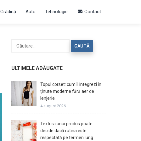
 Grădină
Auto
Tehnologie
Contact
Caută
după:
ULTIMELE ADĂUGATE
Topul corset: cum îl integrezi în
ținute moderne fără aer de
lenjerie
4 august 2026
Textura unui produs poate
decide dacă rutina este
respectată pe termen lung