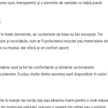
no ușor, transparent, și o pereche de sandale cu talpă joasă
e
în toate domeniile, iar costumele de baie nu fac excepție. Tot
e și reciclabile, cum ar fi poliesterul reciclat sau materialele di
 cu mediul, dar oferă și un confort sporit.
abile sunt la fel de confortabile și durabile ca modelele
 planetei. În plus, multe dintre acestea sunt disponibile în culori
e în nuanțe de verde, bej sau albastru marin pentru o look natura
 din materiale naturale, precum o geantă din rattan sau o pălărie