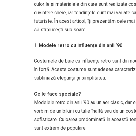
culorile și materialele din care sunt realizate co
cuvintele cheie, iar tendințele sunt mai variate c
futuriste. În acest articol, îți prezentăm cele ma
să strălucești sub soare.
Modele retro cu influențe din anii ’90
Costumele de baie cu influențe retro sunt din nou 
în forță. Aceste costume sunt adesea caracterizate
subliniază eleganța și simplitatea.
Ce le face speciale?
Modelele retro din anii ’90 au un aer clasic, dar e
vorbim de un bikini cu talie înaltă sau de un cos
sofisticare. Culoarea predominată în această ten
sunt extrem de populare.