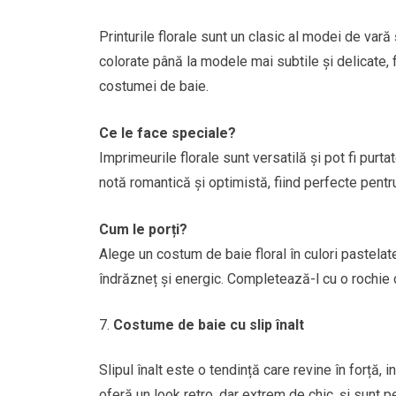
Printurile florale sunt un clasic al modei de vară 
colorate până la modele mai subtile și delicate, 
costumei de baie.
Ce le face speciale?
Imprimeurile florale sunt versatilă și pot fi purt
notă romantică și optimistă, fiind perfecte pentru
Cum le porți?
Alege un costum de baie floral în culori pastelat
îndrăzneț și energic. Completează-l cu o rochie 
Costume de baie cu slip înalt
Slipul înalt este o tendință care revine în forță, i
oferă un look retro, dar extrem de chic, și sunt pe