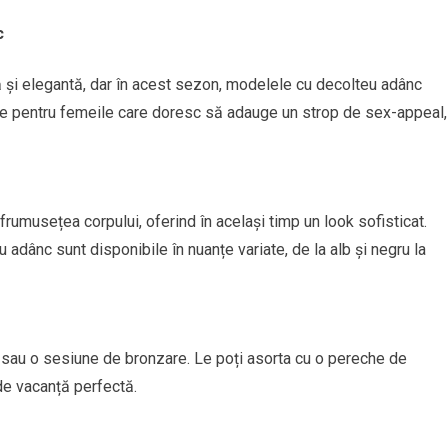
c
ă și elegantă, dar în acest sezon, modelele cu decolteu adânc
le pentru femeile care doresc să adauge un strop de sex-appeal,
rumusețea corpului, oferind în același timp un look sofisticat.
adânc sunt disponibile în nuanțe variate, de la alb și negru la
 sau o sesiune de bronzare. Le poți asorta cu o pereche de
de vacanță perfectă.