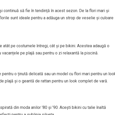
și continuă să fie în tendință în acest sezon. De la flori mari și
florile sunt ideale pentru a adăuga un strop de veselie și culoare
ate atât pe costumele întregi, cât și pe bikini. Acestea adaugă o
 vacanțele pe plajă sau pentru o zi relaxantă la piscină.
e pentru o ținută delicată sau un model cu flori mari pentru un loo
de plajă și o geantă de rattan pentru un look complet de vară.
nspirată din moda anilor ’80 și ’90. Acești bikini cu talie înaltă
rfecti pentru a sublinia silueta.