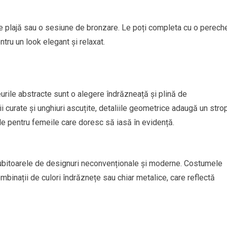
e plajă sau o sesiune de bronzare. Le poți completa cu o perech
tru un look elegant și relaxat.
rile abstracte sunt o alegere îndrăzneață și plină de
ii curate și unghiuri ascuțite, detaliile geometrice adaugă un stro
le pentru femeile care doresc să iasă în evidență.
ubitoarele de designuri neconvenționale și moderne. Costumele
ombinații de culori îndrăznețe sau chiar metalice, care reflectă