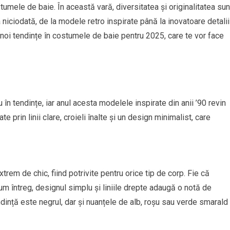
stumele de baie. În această vară, diversitatea și originalitatea sun
a niciodată, de la modele retro inspirate până la inovatoare detalii
i noi tendințe în costumele de baie pentru 2025, care te vor face
în tendințe, iar anul acesta modelele inspirate din anii ’90 revin
 prin linii clare, croieli înalte și un design minimalist, care
xtrem de chic, fiind potrivite pentru orice tip de corp. Fie că
tum întreg, designul simplu și liniile drepte adaugă o notă de
dință este negrul, dar și nuanțele de alb, roșu sau verde smarald