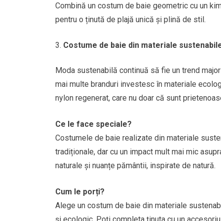
Combină un costum de baie geometric cu un kimo
pentru o ținută de plajă unică și plină de stil.
Costume de baie din materiale sustenabil
Moda sustenabilă continuă să fie un trend major 
mai multe branduri investesc în materiale ecologic
nylon regenerat, care nu doar că sunt prietenoase
Ce le face speciale?
Costumele de baie realizate din materiale susten
tradiționale, dar cu un impact mult mai mic asupra
naturale și nuanțe pământii, inspirate de natură.
Cum le porți?
Alege un costum de baie din materiale sustenabil
și ecologic. Poți completa ținuta cu un accesoriu