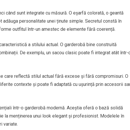
unci când sunt integrate cu măsură. O eșarfă colorată, o geantă
ot adăuga personalitate unei ținute simple. Secretul constă în
sforme outfitul într-un amestec de elemente fără coerență.
aracteristică a stilului actual. O garderobă bine construită
combinații. De exemplu, un sacou clasic poate fi integrat atât într-
 care reflectă stilul actual fără excese și fără compromisuri. O
diferite contexte și poate fi adaptată cu ușurință prin accesorii sa
esențiali într-o garderobă modernă. Aceștia oferă o bază solidă
ie la menținerea unui look elegant și profesionist. Modelele în
i variate.