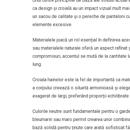
Unul dintre principiile de bază ale stilului actua
ca design și croială au un impact vizual mult ma
un sacou de calitate și o pereche de pantaloni c
elemente excesive.
Materialele joacă un rol esențial în definirea ace
sau materialele naturale oferă un aspect rafinat ș
compromisuri, accentul se mută de la cantitate la 
lung.
Croiala hainelor este la fel de importantă ca mate
a corpului creează o siluetă armonioasă și elegant
exagerat de largi, preferând proporții echilibrate 
Culorile neutre sunt fundamentale pentru o garde
bleumarin sau maro permit crearea unor combinați
bază solidă pentru ținute care arată sofisticat fă