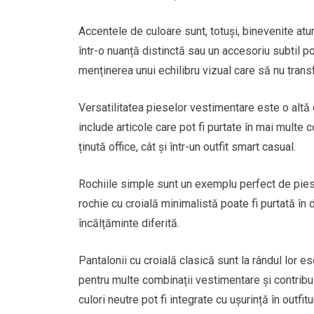
Accentele de culoare sunt, totuși, binevenite at
într-o nuanță distinctă sau un accesoriu subtil p
menținerea unui echilibru vizual care să nu tran
Versatilitatea pieselor vestimentare este o altă c
include articole care pot fi purtate în mai multe 
ținută office, cât și într-un outfit smart casual.
Rochiile simple sunt un exemplu perfect de piese
rochie cu croială minimalistă poate fi purtată în 
încălțăminte diferită.
Pantalonii cu croială clasică sunt la rândul lor 
pentru multe combinații vestimentare și contribu
culori neutre pot fi integrate cu ușurință în outfitur