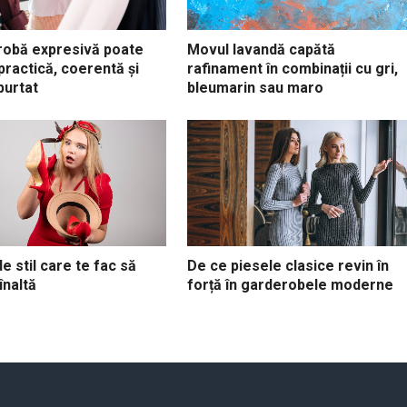
robă expresivă poate
Movul lavandă capătă
ractică, coerentă și
rafinament în combinații cu gri,
purtat
bleumarin sau maro
e stil care te fac să
De ce piesele clasice revin în
înaltă
forță în garderobele moderne