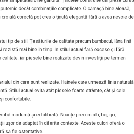
l este simplitatea bine gândită. Ținutele construite din piese curat
i puternic decât combinațiile complicate. O cămașă bine aleasă,
u croială corectă pot crea o ținută elegantă fără a avea nevoie de
stui tip de stil. Țesăturile de calitate precum bumbacul, lâna fină
i rezistă mai bine în timp. În stilul actual fără excese și fără
calitate, iar piesele bine realizate devin investiții pe termen
rialul din care sunt realizate. Hainele care urmează linia naturală
ă. Stilul actual evită atât piesele foarte strâmte, cât și cele
și confortabile.
robă modernă și echilibrată. Nuanțe precum alb, bej, gri,
i ușor de adaptat în diferite contexte. Aceste culori oferă o
ră să fie ostentative.