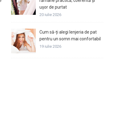
e
rămâne practică, coerentă și
ușor de purtat
20 iulie 2026
Cum să-ți alegi lenjeria de pat
pentru un somn mai confortabil
19 iulie 2026