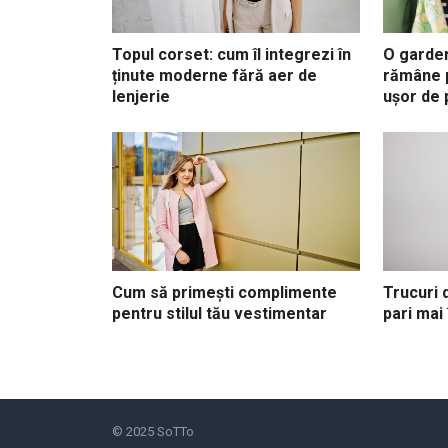
Topul corset: cum îl integrezi în
O garde
ținute moderne fără aer de
rămâne p
lenjerie
ușor de 
Cum să primești complimente
Trucuri d
pentru stilul tău vestimentar
pari mai 
© 2025
SoTTo