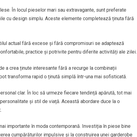
 alese. În locul pieselor mari sau extravagante, sunt preferate
ențile cu design simplu. Aceste elemente completează ținuta fără
Stilul actual fără excese și fără compromisuri se adaptează
fortabile, practice și potrivite pentru diferite activități ale zilei.
e a crea ținute interesante fără a recurge la combinații
ot transforma rapid o ținută simplă într-una mai sofisticată.
 personal clar. În loc să urmeze fiecare tendință apărută, tot mai
personalitate și stil de viață. Această abordare duce la o
.
ce mai importante în moda contemporană. Investiția în piese bine
ducerea cumpărăturilor impulsive și la construirea unei garderobe