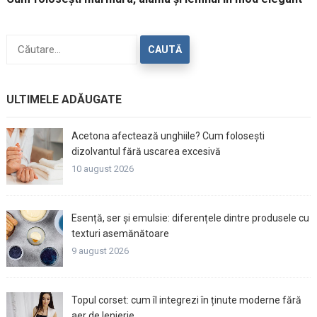
Caută
după:
ULTIMELE ADĂUGATE
Acetona afectează unghiile? Cum folosești
dizolvantul fără uscarea excesivă
10 august 2026
Esență, ser și emulsie: diferențele dintre produsele cu
texturi asemănătoare
9 august 2026
Topul corset: cum îl integrezi în ținute moderne fără
aer de lenjerie