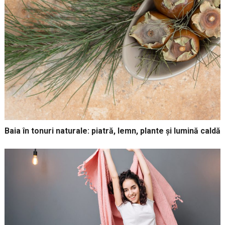
Baia în tonuri naturale: piatră, lemn, plante și lumină caldă