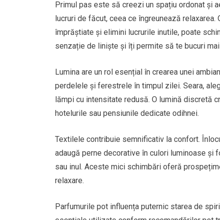
Primul pas este să creezi un spațiu ordonat și 
lucruri de făcut, ceea ce îngreunează relaxarea. 
împrăștiate și elimini lucrurile inutile, poate sc
senzație de liniște și îți permite să te bucuri ma
Lumina are un rol esențial în crearea unei ambian
perdelele și ferestrele în timpul zilei. Seara, a
lămpi cu intensitate redusă. O lumină discretă c
hotelurile sau pensiunile dedicate odihnei.
Textilele contribuie semnificativ la confort. Înl
adaugă perne decorative în culori luminoase și f
sau inul. Aceste mici schimbări oferă prospețime
relaxare.
Parfumurile pot influența puternic starea de spir