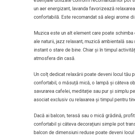
esențiale utilizate conform recomandărilor pot tr
un aer energizant, lavanda favorizează relaxarea
confortabilă. Este recomandat să alegi arome di
Muzica este un alt element care poate schimba c
ale naturii, jazz relaxant, muzică ambientală sau
instant o stare de bine. Chiar și în timpul activit
atmosfera din casă.
Un colț dedicat relaxării poate deveni locul tău p
confortabil, o măsuță mică, o lampă și câteva obi
savurarea cafelei, meditație sau pur și simplu pe
asociat exclusiv cu relaxarea și timpul pentru tin
Dacă ai balcon, terasă sau o mică grădină, profită
confortabil și câteva decorațiuni simple pot tran
balcon de dimensiuni reduse poate deveni locul 