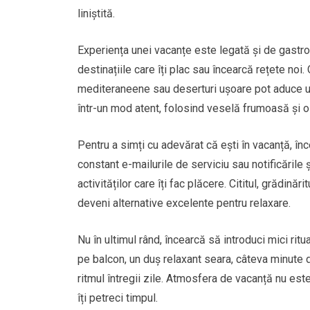
liniștită.
Experiența unei vacanțe este legată și de gastr
destinațiile care îți plac sau încearcă rețete no
mediteraneene sau deserturi ușoare pot aduce un 
într-un mod atent, folosind veselă frumoasă și o
Pentru a simți cu adevărat că ești în vacanță, înc
constant e-mailurile de serviciu sau notificările 
activităților care îți fac plăcere. Cititul, grădinăr
deveni alternative excelente pentru relaxare.
Nu în ultimul rând, încearcă să introduci mici ritu
pe balcon, un duș relaxant seara, câteva minute 
ritmul întregii zile. Atmosfera de vacanță nu este 
îți petreci timpul.