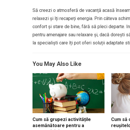
Să creezi o atmosferă de vacanță acasă înseamnă 
relaxezi și îți recapeți energia. Prin câteva schim
confort și stare de bine, fără să pleci departe.
pentru amenajare sau relaxare și, dacă dorești să 
la specialiști care îți pot oferi soluții adaptate sti
You May Also Like
Cum să grupezi activitățile
Cum să c
asemănătoare pentru a
reușitel