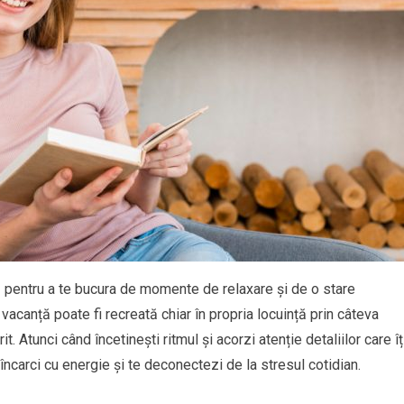
ă pentru a te bucura de momente de relaxare și de o stare
canță poate fi recreată chiar în propria locuință prin câteva
. Atunci când încetinești ritmul și acorzi atenție detaliilor care îț
încarci cu energie și te deconectezi de la stresul cotidian.