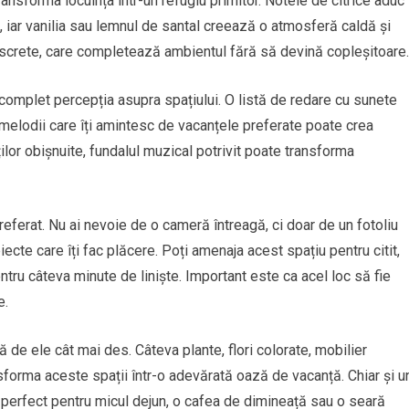
ansforma locuința într-un refugiu primitor. Notele de citrice aduc
, iar vanilia sau lemnul de santal creează o atmosferă caldă și
screte, care completează ambientul fără să devină copleșitoare.
omplet percepția asupra spațiului. O listă de redare cu sunete
 melodii care îți amintesc de vacanțele preferate poate crea
ăților obișnuite, fundalul muzical potrivit poate transforma
referat. Nu ai nevoie de o cameră întreagă, ci doar de un fotoliu
ecte care îți fac plăcere. Poți amenaja acest spațiu pentru citit,
ntru câteva minute de liniște. Important este ca acel loc să fie
e.
 de ele cât mai des. Câteva plante, flori colorate, mobilier
sforma aceste spații într-o adevărată oază de vacanță. Chiar și u
perfect pentru micul dejun, o cafea de dimineață sau o seară