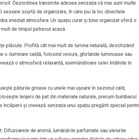
aerisit. Dezordinea transmite adesea senzația că mai sunt multe
O sesiune scurtă de organizare, în care pui la loc obiectele
himba imediat atmosfera. Un spațiu curat și bine organizat oferă o
i mult de timpul petrecut acasă.
țe plăcute. Profită cât mai mult de lumina naturală, deschizând
lege o iluminare caldă, folosind veioze, ghirlande luminoase sau
reează o atmosferă relaxantă, asemănătoare celei întâlnite în
ocuiește păturile groase cu unele mai ușoare în sezonul cald,
olosește lenjerii de pat din materiale naturale, precum bumbacul
 încăperii și creează senzația unui spațiu pregătit special pentr
it. Difuzoarele de aromă, lumânările parfumate sau uleiurile