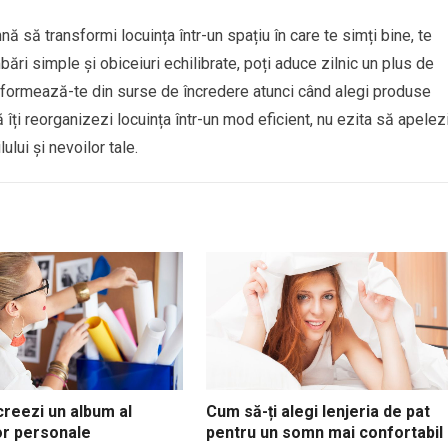
să transformi locuința într-un spațiu în care te simți bine, te
bări simple și obiceiuri echilibrate, poți aduce zilnic un plus de
 Informează-te din surse de încredere atunci când alegi produse
îți reorganizezi locuința într-un mod eficient, nu ezita să apelez
lului și nevoilor tale.
reezi un album al
Cum să-ți alegi lenjeria de pat
or personale
pentru un somn mai confortabil