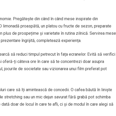
onomie. Pregătește din când în când mese inspirate din
i. O limonadă proaspătă, un platou cu fructe de sezon, preparate
plus de prospețime și varietate în rutina zilnică. Servirea mese
 prezentare îngrijită, completează experiența.
earcă să reduci timpul petrecut în fața ecranelor. Evită să verifici
și oferă-ți câteva ore în care să te concentrezi doar asupra
itul, jocurile de societate sau vizionarea unui film preferat pot
aluri care să îți amintească de concedii. O cafea băută în liniște
de stretching sau un mic dejun savurat fără grabă pot schimba
dată doar de locul în care te afli, ci și de modul în care alegi să