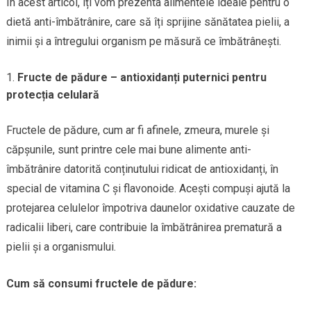
În acest articol, îți vom prezenta alimentele ideale pentru o
dietă anti-îmbătrânire, care să îți sprijine sănătatea pielii, a
inimii și a întregului organism pe măsură ce îmbătrânești.
Fructe de pădure – antioxidanți puternici pentru
protecția celulară
Fructele de pădure, cum ar fi afinele, zmeura, murele și
căpșunile, sunt printre cele mai bune alimente anti-
îmbătrânire datorită conținutului ridicat de antioxidanți, în
special de vitamina C și flavonoide. Acești compuși ajută la
protejarea celulelor împotriva daunelor oxidative cauzate de
radicalii liberi, care contribuie la îmbătrânirea prematură a
pielii și a organismului.
Cum să consumi fructele de pădure: