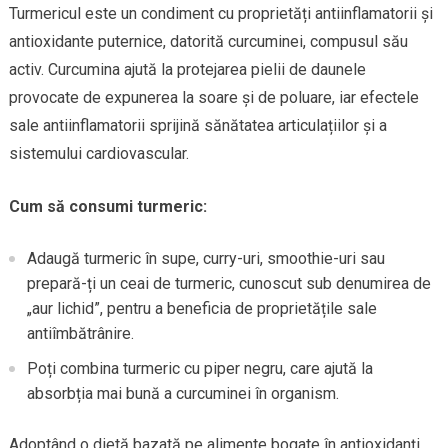
Turmericul este un condiment cu proprietăți antiinflamatorii și
antioxidante puternice, datorită curcuminei, compusul său
activ. Curcumina ajută la protejarea pielii de daunele
provocate de expunerea la soare și de poluare, iar efectele
sale antiinflamatorii sprijină sănătatea articulațiilor și a
sistemului cardiovascular.
Cum să consumi turmeric:
Adaugă turmeric în supe, curry-uri, smoothie-uri sau
prepară-ți un ceai de turmeric, cunoscut sub denumirea de
„aur lichid”, pentru a beneficia de proprietățile sale
antiîmbătrânire.
Poți combina turmeric cu piper negru, care ajută la
absorbția mai bună a curcuminei în organism.
Adoptând o dietă bazată pe alimente bogate în antioxidanți,