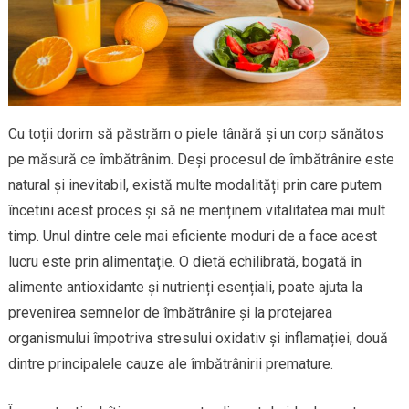
Cu toții dorim să păstrăm o piele tânără și un corp sănătos
pe măsură ce îmbătrânim. Deși procesul de îmbătrânire este
natural și inevitabil, există multe modalități prin care putem
încetini acest proces și să ne menținem vitalitatea mai mult
timp. Unul dintre cele mai eficiente moduri de a face acest
lucru este prin alimentație. O dietă echilibrată, bogată în
alimente antioxidante și nutrienți esențiali, poate ajuta la
prevenirea semnelor de îmbătrânire și la protejarea
organismului împotriva stresului oxidativ și inflamației, două
dintre principalele cauze ale îmbătrânirii premature.