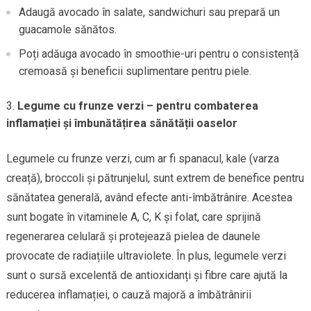
Adaugă avocado în salate, sandwichuri sau prepară un
guacamole sănătos.
Poți adăuga avocado în smoothie-uri pentru o consistență
cremoasă și beneficii suplimentare pentru piele.
Legume cu frunze verzi – pentru combaterea
inflamației și îmbunătățirea sănătății oaselor
Legumele cu frunze verzi, cum ar fi spanacul, kale (varza
creață), broccoli și pătrunjelul, sunt extrem de benefice pentru
sănătatea generală, având efecte anti-îmbătrânire. Acestea
sunt bogate în vitaminele A, C, K și folat, care sprijină
regenerarea celulară și protejează pielea de daunele
provocate de radiațiile ultraviolete. În plus, legumele verzi
sunt o sursă excelentă de antioxidanți și fibre care ajută la
reducerea inflamației, o cauză majoră a îmbătrânirii