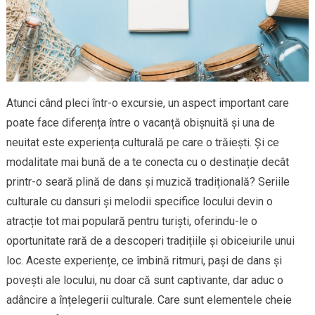
Atunci când pleci într-o excursie, un aspect important care
poate face diferența între o vacanță obișnuită și una de
neuitat este experiența culturală pe care o trăiești. Și ce
modalitate mai bună de a te conecta cu o destinație decât
printr-o seară plină de dans și muzică tradițională? Seriile
culturale cu dansuri și melodii specifice locului devin o
atracție tot mai populară pentru turiști, oferindu-le o
oportunitate rară de a descoperi tradițiile și obiceiurile unui
loc. Aceste experiențe, ce îmbină ritmuri, pași de dans și
povești ale locului, nu doar că sunt captivante, dar aduc o
adâncire a înțelegerii culturale. Care sunt elementele cheie