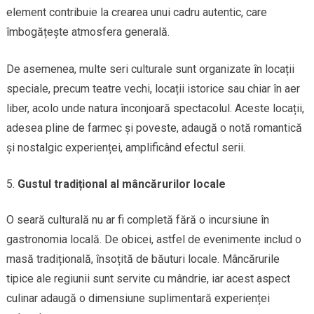
element contribuie la crearea unui cadru autentic, care
îmbogățește atmosfera generală.
De asemenea, multe seri culturale sunt organizate în locații
speciale, precum teatre vechi, locații istorice sau chiar în aer
liber, acolo unde natura înconjoară spectacolul. Aceste locații,
adesea pline de farmec și poveste, adaugă o notă romantică
și nostalgic experienței, amplificând efectul serii.
Gustul tradițional al mâncărurilor locale
O seară culturală nu ar fi completă fără o incursiune în
gastronomia locală. De obicei, astfel de evenimente includ o
masă tradițională, însoțită de băuturi locale. Mâncărurile
tipice ale regiunii sunt servite cu mândrie, iar acest aspect
culinar adaugă o dimensiune suplimentară experienței