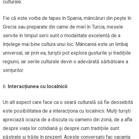
culturale.
Fie că este vorba de tapas în Spania, mâncăruri din pește în
Grecia sau preparate din carne de miel în Turcia, mesele
servite în timpul serii sunt o modalitate excelentă de a
înțelege mai bine cultura unui loc. Mâncarea este un limbaj
universal, iar prin ea, turiștii pot explora gusturile și tradițiile
regiunii, iar serile culturale devin o adevărată sărbătoare a
simțurilor.
Interacțiunea cu localnicii
Un alt aspect care face ca o seară culturală să fie deosebită
este posibilitatea de a interacționa cu localnicii. Mulți turiști
apreciază ocazia de a discuta cu oamenii din zonă, de a afla
despre viața lor cotidiană și despre cum tradițiile sunt
păstrate și trăite în prezent. Aceste conversații fac vacanța