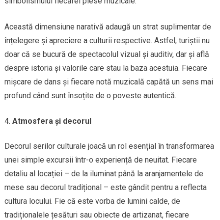
simbolismului fiecărei piese muzicale.
Această dimensiune narativă adaugă un strat suplimentar de
înțelegere și apreciere a culturii respective. Astfel, turiștii nu
doar că se bucură de spectacolul vizual și auditiv, dar și află
despre istoria și valorile care stau la baza acestuia. Fiecare
mișcare de dans și fiecare notă muzicală capătă un sens mai
profund când sunt însoțite de o poveste autentică.
Atmosfera și decorul
Decorul serilor culturale joacă un rol esențial în transformarea
unei simple excursii într-o experiență de neuitat. Fiecare
detaliu al locației – de la iluminat până la aranjamentele de
mese sau decorul tradițional – este gândit pentru a reflecta
cultura locului. Fie că este vorba de lumini calde, de
tradiționalele țesături sau obiecte de artizanat, fiecare