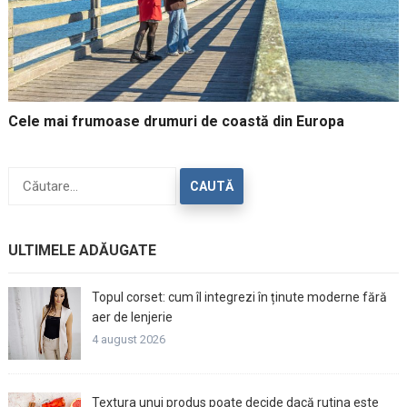
Cele mai frumoase drumuri de coastă din Europa
Caută
după:
ULTIMELE ADĂUGATE
Topul corset: cum îl integrezi în ținute moderne fără
aer de lenjerie
4 august 2026
Textura unui produs poate decide dacă rutina este