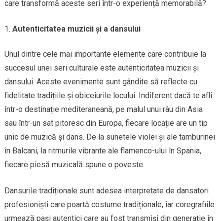
care transformă aceste seri într-o experiență memorabilă?
Autenticitatea muzicii și a dansului
Unul dintre cele mai importante elemente care contribuie la
succesul unei seri culturale este autenticitatea muzicii și
dansului. Aceste evenimente sunt gândite să reflecte cu
fidelitate tradițiile și obiceiurile locului. Indiferent dacă te afli
într-o destinație mediteraneană, pe malul unui râu din Asia
sau într-un sat pitoresc din Europa, fiecare locație are un tip
unic de muzică și dans. De la sunetele violei și ale tamburinei
în Balcani, la ritmurile vibrante ale flamenco-ului în Spania,
fiecare piesă muzicală spune o poveste.
Dansurile tradiționale sunt adesea interpretate de dansatori
profesioniști care poartă costume tradiționale, iar coregrafiile
urmează pași autentici care au fost transmiși din generație în