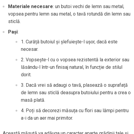
Materiale necesare
: un butoi vechi de lemn sau metal,
vopsea pentru lemn sau metal, o tavă rotundă din lemn sau
sticlă.
Pași
:
Curăță butoiul și șlefuiește-l ușor, dacă este
necesar.
Vopsește-l cu o vopsea rezistentă la exterior sau
lăsându-l într-un finisaj natural, în funcție de stilul
dorit.
Dacă vrei să adaugi o tavă, plasează o suprafață
de lemn sau sticlă deasupra butoiului pentru a crea o
masă plată.
Poți să decorezi măsuța cu flori sau lămpi pentru
a-i da un aer mai primitor.
Această măsuță va adăuga un caracter aparte grădinii tale și