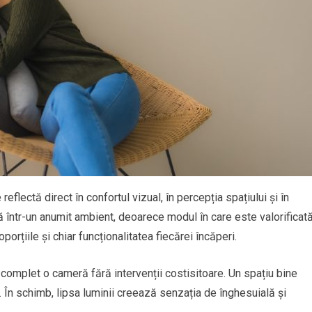
reflectă direct în confortul vizual, în percepția spațiului și în
ă într-un anumit ambient, deoarece modul în care este valorificat
oporțiile și chiar funcționalitatea fiecărei încăperi.
complet o cameră fără intervenții costisitoare. Un spațiu bine
r. În schimb, lipsa luminii creează senzația de înghesuială și