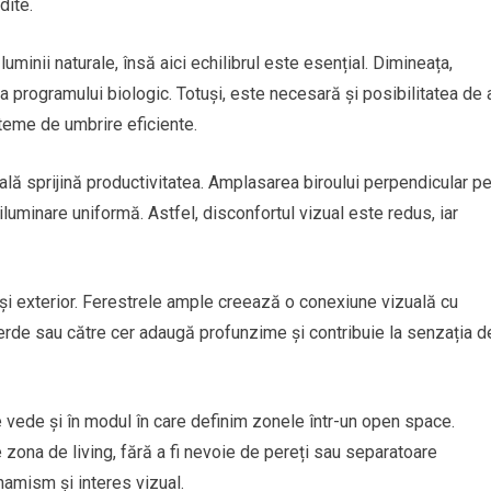
dite.
minii naturale, însă aici echilibrul este esențial. Dimineața,
rea programului biologic. Totuși, este necesară și posibilitatea de 
steme de umbrire eficiente.
rală sprijină productivitatea. Amplasarea biroului perpendicular p
iluminare uniformă. Astfel, disconfortul vizual este redus, iar
or și exterior. Ferestrele ample creează o conexiune vizuală cu
 verde sau către cer adaugă profunzime și contribuie la senzația d
se vede și în modul în care definim zonele într-un open space.
 zona de living, fără a fi nevoie de pereți sau separatoare
amism și interes vizual.