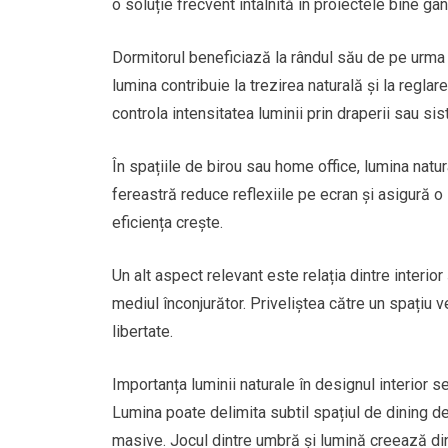
o soluție frecvent întâlnită în proiectele bine gân
Dormitorul beneficiază la rândul său de pe urma lu
lumina contribuie la trezirea naturală și la regla
controla intensitatea luminii prin draperii sau si
În spațiile de birou sau home office, lumina natu
fereastră reduce reflexiile pe ecran și asigură o 
eficiența crește.
Un alt aspect relevant este relația dintre interi
mediul înconjurător. Priveliștea către un spațiu
libertate.
Importanța luminii naturale în designul interior 
Lumina poate delimita subtil spațiul de dining de
masive. Jocul dintre umbră și lumină creează din