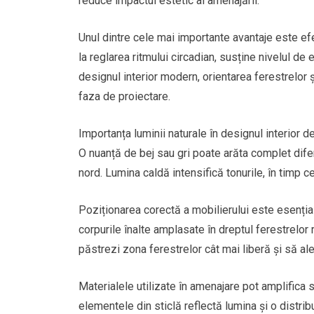
reduce impactul estetic al amenajării.
Unul dintre cele mai importante avantaje este efe
la reglarea ritmului circadian, susține nivelul de
designul interior modern, orientarea ferestrelor 
faza de proiectare.
Importanța luminii naturale în designul interior 
O nuanță de bej sau gri poate arăta complet dife
nord. Lumina caldă intensifică tonurile, în timp 
Poziționarea corectă a mobilierului este esenția
corpurile înalte amplasate în dreptul ferestrelor 
păstrezi zona ferestrelor cât mai liberă și să aleg
Materialele utilizate în amenajare pot amplifica s
elementele din sticlă reflectă lumina și o distrib