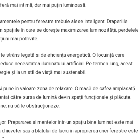
feră mai intimă, dar mai puțin luminoasă.
tamentele pentru ferestre trebuie alese inteligent. Draperiile
 În spațiile în care se dorește maximizarea luminozității, perdelel
iuni mai potrivite.
ste strâns legată și de eficiența energetică. O locuință care
educe necesitatea iluminatului artificial. Pe termen lung, acest
ie și la un stil de viață mai sustenabil.
l și pune în valoare zona de relaxare. O masă de cafea amplasată
entat către sursa de lumină devin spații funcționale și plăcute.
ne, nu să le obstrucționeze.
ajor. Prepararea alimentelor într-un spațiu bine luminat este mai
chiuvetei sau a blatului de lucru în apropierea unei ferestre este