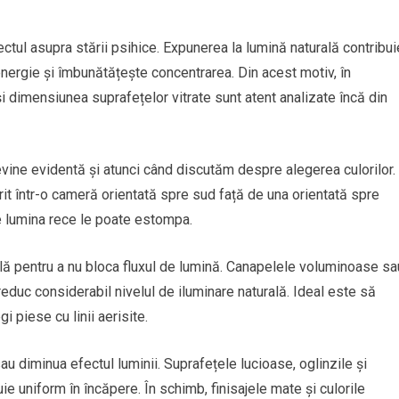
ctul asupra stării psihice. Expunerea la lumină naturală contribui
 energie și îmbunătățește concentrarea. Din acest motiv, în
și dimensiunea suprafețelor vitrate sunt atent analizate încă din
devine evidentă și atunci când discutăm despre alegerea culorilor.
rit într-o cameră orientată spre sud față de una orientată spre
ce lumina rece le poate estompa.
lă pentru a nu bloca fluxul de lumină. Canapelele voluminoase sa
reduc considerabil nivelul de iluminare naturală. Ideal este să
i piese cu linii aerisite.
au diminua efectul luminii. Suprafețele lucioase, oglinzile și
uie uniform în încăpere. În schimb, finisajele mate și culorile