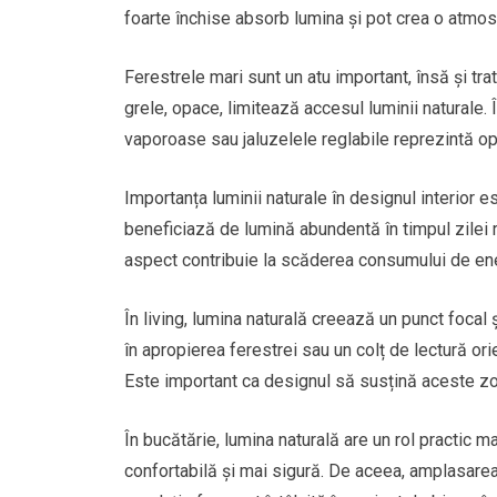
foarte închise absorb lumina și pot crea o atmos
Ferestrele mari sunt un atu important, însă și tra
grele, opace, limitează accesul luminii naturale.
vaporoase sau jaluzelele reglabile reprezintă opț
Importanța luminii naturale în designul interior e
beneficiază de lumină abundentă în timpul zilei r
aspect contribuie la scăderea consumului de energ
În living, lumina naturală creează un punct foca
în apropierea ferestrei sau un colț de lectură ori
Este important ca designul să susțină aceste zo
În bucătărie, lumina naturală are un rol practic m
confortabilă și mai sigură. De aceea, amplasarea 