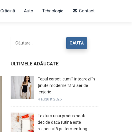
 Grădină
Auto
Tehnologie
Contact
Caută
după:
ULTIMELE ADĂUGATE
Topul corset: cum îl integrezi în
ținute moderne fără aer de
lenjerie
4 august 2026
Textura unui produs poate
decide dacă rutina este
respectată pe termen lung