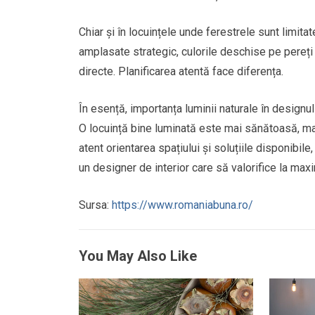
Chiar și în locuințele unde ferestrele sunt limitat
amplasate strategic, culorile deschise pe pereți 
directe. Planificarea atentă face diferența.
În esență, importanța luminii naturale în designul 
O locuință bine luminată este mai sănătoasă, mai
atent orientarea spațiului și soluțiile disponibil
un designer de interior care să valorifice la maxi
Sursa:
https://www.romaniabuna.ro/
You May Also Like