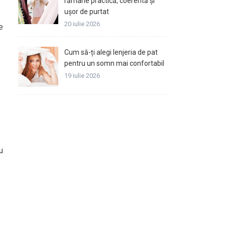
rămâne practică, coerentă și
ușor de purtat
20 iulie 2026
e
Cum să-ți alegi lenjeria de pat
pentru un somn mai confortabil
19 iulie 2026
u