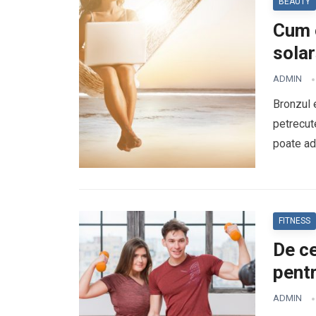
BEAUTY
Cum 
sola
ADMIN
Bronzul e
petrecut
poate ad
FITNESS
De ce
pent
ADMIN