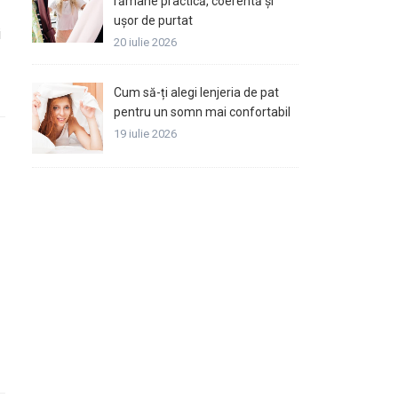
rămâne practică, coerentă și
ușor de purtat
i
20 iulie 2026
Cum să-ți alegi lenjeria de pat
pentru un somn mai confortabil
19 iulie 2026