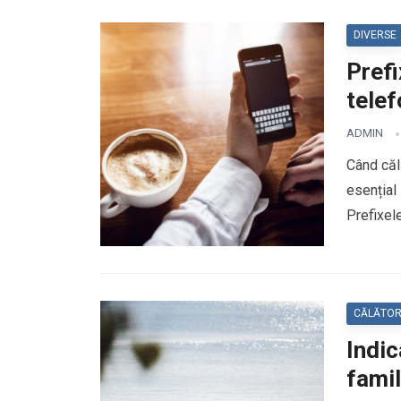
DIVERSE
Prefi
telef
ADMIN
Când călă
esențial
Prefixel
CĂLĂTOR
Indic
famil