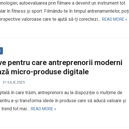
hnologiei, autoevaluarea prin filmare a devenit un instrument tot
ar în fitness și sport. Filmându-te în timpul antrenamentelor, poț
erspective valoroase care te ajută să-ți corectezi…
READ MORE »
S
e pentru care antreprenorii moderni
ază micro-produse digitale
31 IULIE 2025
gitală în care trăim, antreprenorii au la dispoziție o mulțime de
pentru a-și transforma ideile în produse care să aducă valoare și
n trend tot mai…
READ MORE »