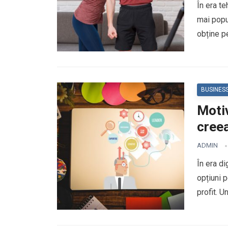
În era te
mai popul
obține p
BUSINES
Motiv
cree
ADMIN
În era di
opțiuni 
profit. U