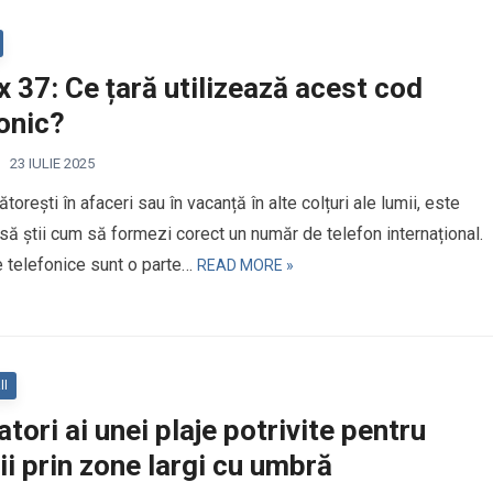
x 37: Ce țară utilizează acest cod
onic?
23 IULIE 2025
torești în afaceri sau în vacanță în alte colțuri ale lumii, este
 să știi cum să formezi corect un număr de telefon internațional.
e telefonice sunt o parte…
READ MORE »
II
atori ai unei plaje potrivite pentru
ii prin zone largi cu umbră