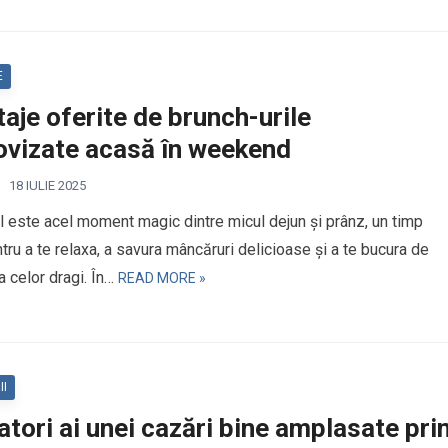
E
aje oferite de brunch-urile
ovizate acasă în weekend
18 IULIE 2025
l este acel moment magic dintre micul dejun și prânz, un timp
tru a te relaxa, a savura mâncăruri delicioase și a te bucura de
 celor dragi. În…
READ MORE »
II
atori ai unei cazări bine amplasate pri