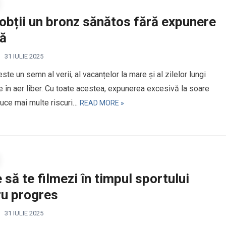
obții un bronz sănătos fără expunere
ră
31 IULIE 2025
ste un semn al verii, al vacanțelor la mare și al zilelor lungi
e în aer liber. Cu toate acestea, expunerea excesivă la soare
uce mai multe riscuri…
READ MORE »
 să te filmezi în timpul sportului
ru progres
31 IULIE 2025