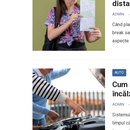
dista
ADMIN
Când pla
break sa
aspecte 
AUTO
Cum s
încăl
ADMIN
Sistemul 
timpul că