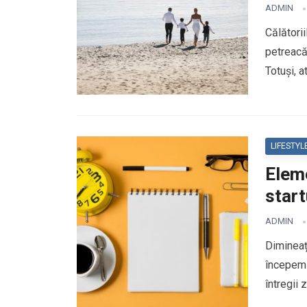
ADMIN
Călătorii
petreacă
Totuși, 
LIFESTYL
Eleme
start
ADMIN
Dimineaț
începem 
întregii 