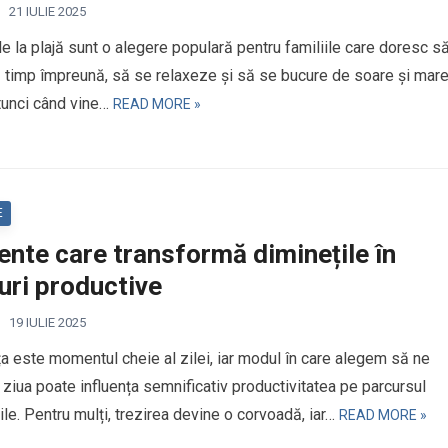
21 IULIE 2025
le la plajă sunt o alegere populară pentru familiile care doresc s
 timp împreună, să se relaxeze și să se bucure de soare și mare
atunci când vine…
READ MORE »
E
nte care transformă diminețile în
uri productive
19 IULIE 2025
a este momentul cheie al zilei, iar modul în care alegem să ne
ziua poate influența semnificativ productivitatea pe parcursul
zile. Pentru mulți, trezirea devine o corvoadă, iar…
READ MORE »