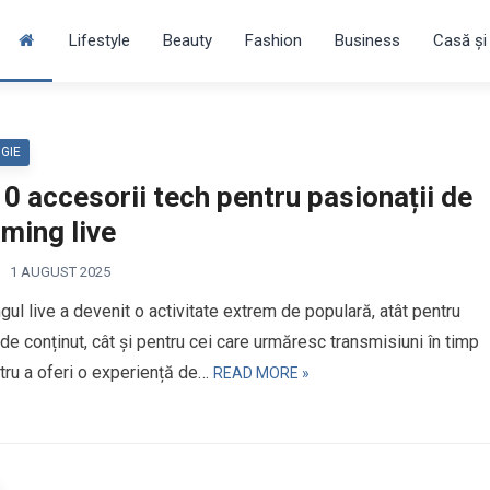
Lifestyle
Beauty
Fashion
Business
Casă și
GIE
0 accesorii tech pentru pasionații de
ming live
1 AUGUST 2025
gul live a devenit o activitate extrem de populară, atât pentru
 de conținut, cât și pentru cei care urmăresc transmisiuni în timp
ntru a oferi o experiență de…
READ MORE »