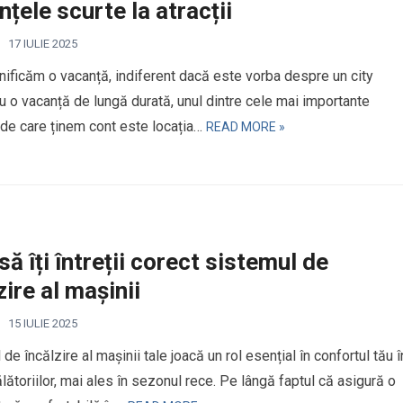
nțele scurte la atracții
17 IULIE 2025
nificăm o vacanță, indiferent dacă este vorba despre un city
u o vacanță de lungă durată, unul dintre cele mai importante
de care ținem cont este locația…
READ MORE »
ă îți întreții corect sistemul de
zire al mașinii
15 IULIE 2025
de încălzire al mașinii tale joacă un rol esențial în confortul tău î
lătoriilor, mai ales în sezonul rece. Pe lângă faptul că asigură o