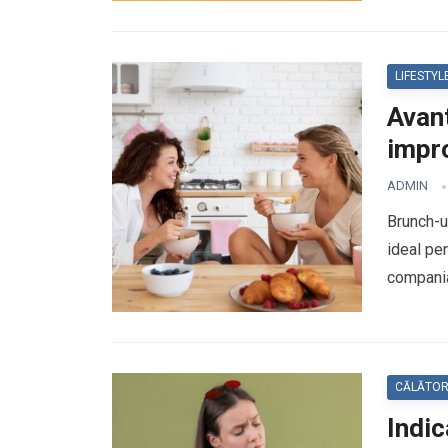
LIFESTYL
Avant
impr
ADMIN
Brunch-u
ideal pen
compania
CĂLĂTOR
Indic