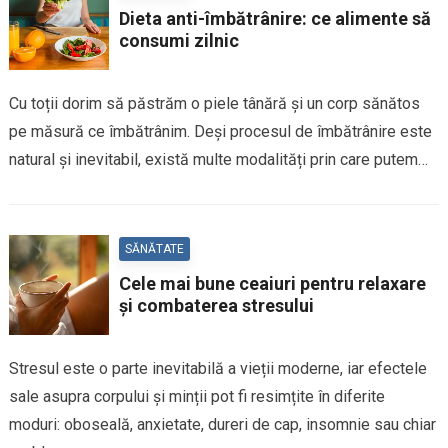
Dieta anti-îmbătrânire: ce alimente să
consumi zilnic
Cu toții dorim să păstrăm o piele tânără și un corp sănătos
pe măsură ce îmbătrânim. Deși procesul de îmbătrânire este
natural și inevitabil, există multe modalități prin care putem…
SĂNĂTATE
Cele mai bune ceaiuri pentru relaxare
și combaterea stresului
Stresul este o parte inevitabilă a vieții moderne, iar efectele
sale asupra corpului și minții pot fi resimțite în diferite
moduri: oboseală, anxietate, dureri de cap, insomnie sau chiar