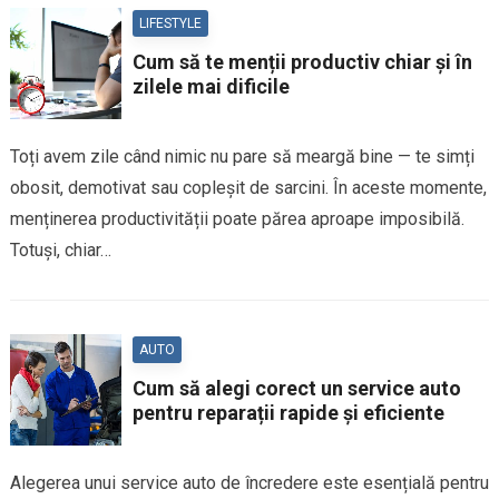
LIFESTYLE
Cum să te menții productiv chiar și în
zilele mai dificile
Toți avem zile când nimic nu pare să meargă bine — te simți
obosit, demotivat sau copleșit de sarcini. În aceste momente,
menținerea productivității poate părea aproape imposibilă.
Totuși, chiar…
AUTO
Cum să alegi corect un service auto
pentru reparații rapide și eficiente
Alegerea unui service auto de încredere este esențială pentru