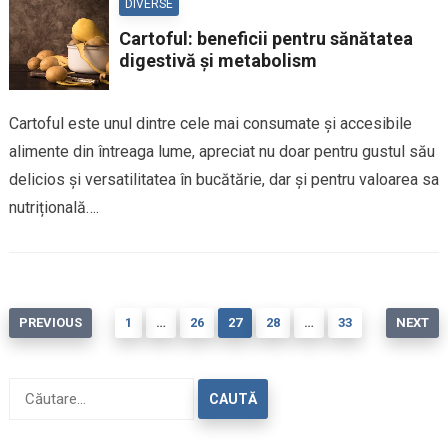
DIVERSE
Cartoful: beneficii pentru sănătatea
digestivă și metabolism
Cartoful este unul dintre cele mai consumate și accesibile
alimente din întreaga lume, apreciat nu doar pentru gustul său
delicios și versatilitatea în bucătărie, dar și pentru valoarea sa
nutrițională….
Paginație
PREVIOUS
1
…
26
27
28
…
33
NEXT
articole
Caută
după: