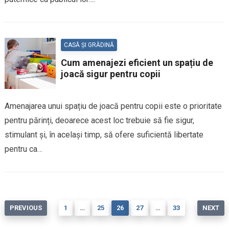
CASĂ ȘI GRĂDINĂ
Cum amenajezi eficient un spațiu de
joacă sigur pentru copii
Amenajarea unui spațiu de joacă pentru copii este o prioritate
pentru părinți, deoarece acest loc trebuie să fie sigur,
stimulant și, în același timp, să ofere suficientă libertate
pentru ca…
Paginație
PREVIOUS
1
…
25
26
27
…
33
NEXT
articole