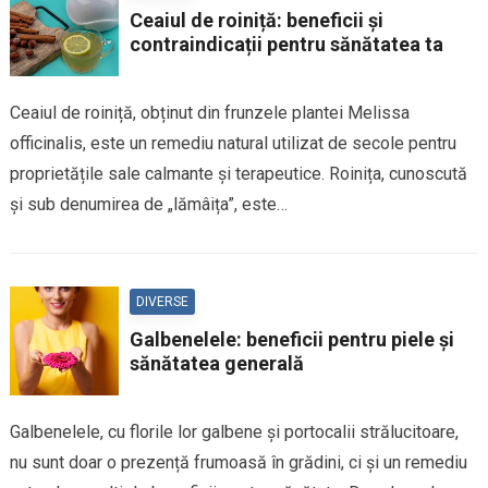
Ceaiul de roiniță: beneficii și
contraindicații pentru sănătatea ta
Ceaiul de roiniță, obținut din frunzele plantei Melissa
officinalis, este un remediu natural utilizat de secole pentru
proprietățile sale calmante și terapeutice. Roinița, cunoscută
și sub denumirea de „lămâița”, este…
DIVERSE
Galbenelele: beneficii pentru piele și
sănătatea generală
Galbenelele, cu florile lor galbene și portocalii strălucitoare,
nu sunt doar o prezență frumoasă în grădini, ci și un remediu