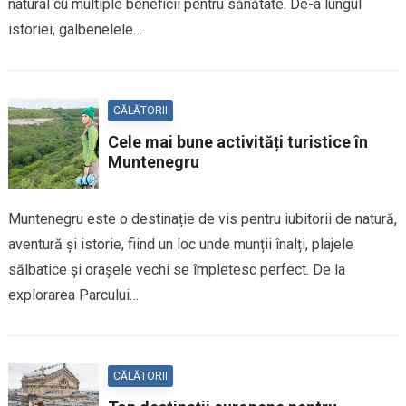
natural cu multiple beneficii pentru sănătate. De-a lungul
istoriei, galbenelele…
CĂLĂTORII
Cele mai bune activități turistice în
Muntenegru
Muntenegru este o destinație de vis pentru iubitorii de natură,
aventură și istorie, fiind un loc unde munții înalți, plajele
sălbatice și orașele vechi se împletesc perfect. De la
explorarea Parcului…
CĂLĂTORII