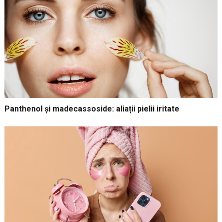
Panthenol și madecassoside: aliații pielii iritate