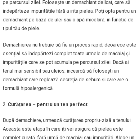
pe parcursul zilei. Folosește un demachiant delicat, care să
îndepărteze impuritățile fără a irita pielea. Poți opta pentru un
demachiant pe bază de ulei sau o apă micelară, în funcție de
tipul tău de piele.
Demachierea nu trebuie să fie un proces rapid, deoarece este
esențial să îndepărtezi complet toate urmele de machiaj și
impuritățile care se pot acumula pe parcursul zilei. Dacă ai
tenul mai sensibil sau uleios, încearcă să folosești un
demachiant care reglează secreția de sebum și care are o
formulă hipoalergenică.
Curățarea – pentru un ten perfect
După demachiere, urmează curățarea propriu-zisă a tenului.
Aceasta este etapa în care îți vei asigura că pielea este
complet curată, fără urmă de machiaj sau impurități. Alege un