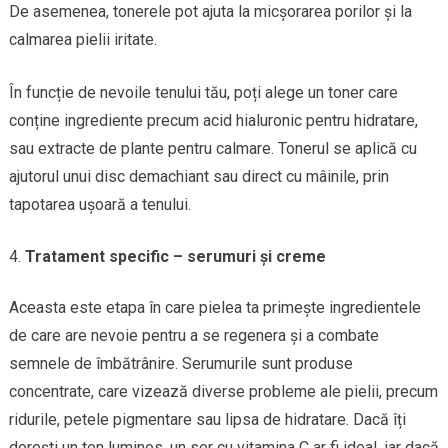
De asemenea, tonerele pot ajuta la micșorarea porilor și la
calmarea pielii iritate.
În funcție de nevoile tenului tău, poți alege un toner care
conține ingrediente precum acid hialuronic pentru hidratare,
sau extracte de plante pentru calmare. Tonerul se aplică cu
ajutorul unui disc demachiant sau direct cu mâinile, prin
tapotarea ușoară a tenului.
Tratament specific – serumuri și creme
Aceasta este etapa în care pielea ta primește ingredientele
de care are nevoie pentru a se regenera și a combate
semnele de îmbătrânire. Serumurile sunt produse
concentrate, care vizează diverse probleme ale pielii, precum
ridurile, petele pigmentare sau lipsa de hidratare. Dacă îți
dorești un ten luminos, un ser cu vitamina C ar fi ideal, iar dacă