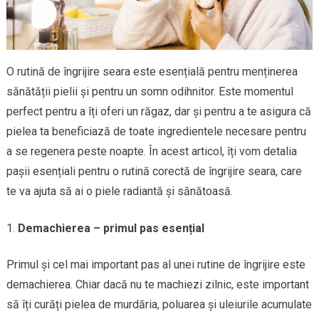
O rutină de îngrijire seara este esențială pentru menținerea
sănătății pielii și pentru un somn odihnitor. Este momentul
perfect pentru a îți oferi un răgaz, dar și pentru a te asigura că
pielea ta beneficiază de toate ingredientele necesare pentru
a se regenera peste noapte. În acest articol, îți vom detalia
pașii esențiali pentru o rutină corectă de îngrijire seara, care
te va ajuta să ai o piele radiantă și sănătoasă.
Demachierea – primul pas esențial
Primul și cel mai important pas al unei rutine de îngrijire este
demachierea. Chiar dacă nu te machiezi zilnic, este important
să îți curăți pielea de murdăria, poluarea și uleiurile acumulate