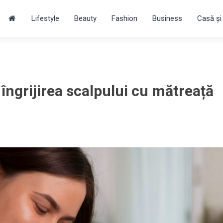
Lifestyle
Beauty
Fashion
Business
Casă și
îngrijirea scalpului cu mătreață