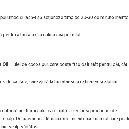
pul umed și lasă-l să acționeze timp de 20-30 de minute înainte
entru a hidrata și a calma scalpul iritat.
 Oil
– ulei de cocos pur, care poate fi folosit atât pentru păr, cât
s de calitate, care ajută la hidratarea și calmarea scalpului.
atorită acidității sale, care ajută la reglarea producției de
e scalp. De asemenea, lămâia este un exfoliant natural care poat
 unui scalp sănătos.