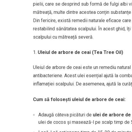
pielii, care se desprind sub formă de fulgi albi 
mătreață, multe dintre acestea conțin substanțe 
Din fericire, există remedii naturale eficace car
restabilind sănătatea scalpului. În acest ghid, îț
scalpului cu mătreață severă.
Uleiul de arbore de ceai (Tea Tree Oil)
Uleiul de arbore de ceai este un remediu natural 
antibacteriene. Acest ulei esențial ajută la comb
inflamației scalpului. De asemenea, ajută la curăț
Cum să folosești uleiul de arbore de ceai:
Adaugă câteva picături de
ulei de arbore de
ulei de cocos și masează-l pe scalp timp de 