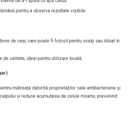
nainte de a-l spăla cu apă caldă.
tămână pentru a observa rezultate vizibile.
bore de ceai, care poate fi folosit pentru scalp sau diluat în
 de calitate, ideal pentru utilizare locală.
gar)
entru mătreață datorită proprietăților sale antibacteriene și
 scalpului și reduce acumularea de celule moarte, prevenind