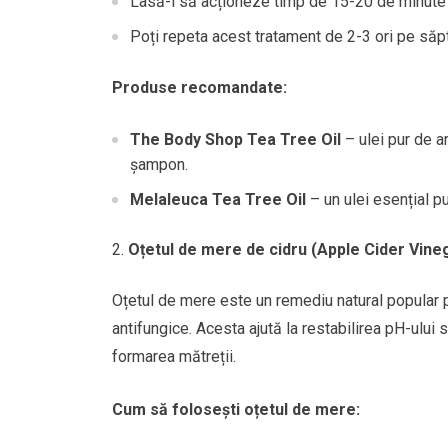
Lasă-l să acționeze timp de 15-20 de minute î
Poți repeta acest tratament de 2-3 ori pe săp
Produse recomandate:
The Body Shop Tea Tree Oil
– ulei pur de ar
șampon.
Melaleuca Tea Tree Oil
– un ulei esențial pur
Oțetul de mere de cidru (Apple Cider Vine
Oțetul de mere este un remediu natural popular p
antifungice. Acesta ajută la restabilirea pH-ului
formarea mătreții.
Cum să folosești oțetul de mere: