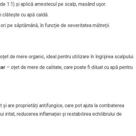
 de 1:1) și aplică amestecul pe scalp, masând ușor.
 clătește cu apă caldă.
ori pe săptămână, în funcție de severitatea mătreții.
oțet de mere organic, ideal pentru utilizare în îngrijirea scalpului.
gar
– oțet de mere de calitate, care poate fi diluat cu apă pentru
 și are proprietăți antifungice, care pot ajuta la combaterea
 iritat, reducerea inflamației și restabilirea echilibrului de