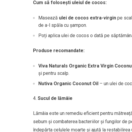
Cum să folosești uleiul de cocos:
Masează
ulei de cocos extra-virgin
pe scal
de a-l spăla cu șampon.
Poți aplica ulei de cocos o dată pe săptămână p
Produse recomandate:
Viva Naturals Organic Extra Virgin Coconut
și pentru scalp.
Nutiva Organic Coconut Oil
– un ulei de coco
Sucul de lămâie
Lămâia este un remediu eficient pentru mătreață d
sebum și combaterea bacteriilor și fungilor de p
îndepărta celulele moarte și ajută la restabilirea