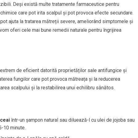
vizibili. Deși există multe tratamente farmaceutice pentru
chimice care pot irita scalpul și pot provoca efecte secundare.
e pot ajuta la tratarea mătreții severe, ameliorând simptomele și
i vom oferi cele mai bune remedii naturale pentru îngrijirea
extrem de eficient datorită proprietăților sale antifungice și
aterea fungilor care pot provoca mătreața și la reducerea
area scalpului și la restabilirea unui echilibru sănătos.
 ceai
într-un șampon natural sau diluează-l cu ulei de jojoba sau
5-10 minute.