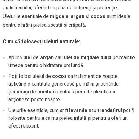
pielii mâinilor, oferind un plus de nutrienți și protecție.
Uleiurile esențiale de
migdale
,
argan
și
cocos
sunt ideale
pentru a hrăni pielea uscată și crăpată.
Cum să folosești uleiuri naturale:
Aplică
ulei de argan
sau
ulei de migdale dulci
pe mâinile
umede pentru o hidratare profundă.
Poți folosi uleiul de
cocos
ca tratament de noapte,
aplicând o cantitate generoasă pe mâini și punându-
ți
mănuși de bumbac
pentru a permite uleiului să
acționeze peste noapte.
Uleiurile esențiale, cum ar fi
lavanda
sau
trandafirul
pot fi
folosite pentru a calma pielea iritată și pentru a oferi un
efect relaxant.