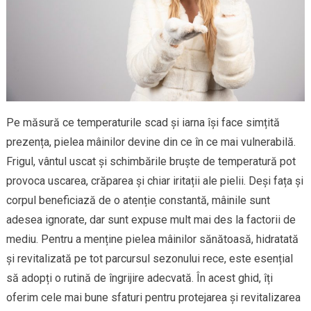
Pe măsură ce temperaturile scad și iarna își face simțită
prezența, pielea mâinilor devine din ce în ce mai vulnerabilă.
Frigul, vântul uscat și schimbările bruște de temperatură pot
provoca uscarea, crăparea și chiar iritații ale pielii. Deși fața și
corpul beneficiază de o atenție constantă, mâinile sunt
adesea ignorate, dar sunt expuse mult mai des la factorii de
mediu. Pentru a menține pielea mâinilor sănătoasă, hidratată
și revitalizată pe tot parcursul sezonului rece, este esențial
să adopți o rutină de îngrijire adecvată. În acest ghid, îți
oferim cele mai bune sfaturi pentru protejarea și revitalizarea