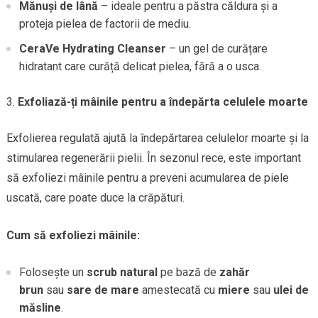
Mănuși de lână
– ideale pentru a păstra căldura și a
proteja pielea de factorii de mediu.
CeraVe Hydrating Cleanser
– un gel de curățare
hidratant care curăță delicat pielea, fără a o usca.
Exfoliază-ți mâinile pentru a îndepărta celulele moarte
Exfolierea regulată ajută la îndepărtarea celulelor moarte și la
stimularea regenerării pielii. În sezonul rece, este important
să exfoliezi mâinile pentru a preveni acumularea de piele
uscată, care poate duce la crăpături.
Cum să exfoliezi mâinile:
Folosește un
scrub natural
pe bază de
zahăr
brun
sau
sare de mare
amestecată cu
miere
sau
ulei de
măsline
.