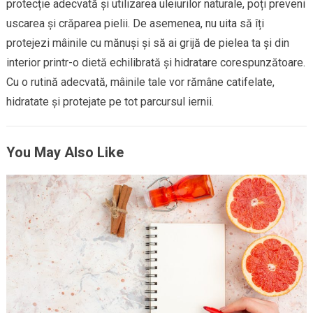
protecție adecvată și utilizarea uleiurilor naturale, poți preveni
uscarea și crăparea pielii. De asemenea, nu uita să îți
protejezi mâinile cu mănuși și să ai grijă de pielea ta și din
interior printr-o dietă echilibrată și hidratare corespunzătoare.
Cu o rutină adecvată, mâinile tale vor rămâne catifelate,
hidratate și protejate pe tot parcursul iernii.
You May Also Like