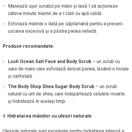
Masează ușor scrubul pe mâini și lasă-l să acționeze
câteva minute înainte de a-l clăti cu apă caldă.
Exfoliază mâinile o dată pe săptămână pentru a preveni
uscarea excesivă și a păstra pielea netedă.
Produse recomandate:
Lush Ocean Salt Face and Body Scrub
– un scrub cu
sare de mare care exfoliază delicat pielea, lăsând-o moale
și catifelată.
The Body Shop Shea Sugar Body Scrub
– un scrub
natural cu unt de shea, care îndepărtează celulele moarte
și hidratează în același timp.
Hidratarea mâinilor cu uleiuri naturale
Uleiurile naturale sunt excelente pentru hidratarea intensă a