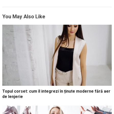
You May Also Like
Topul corset: cum îl integrezi în ținute moderne fără aer
de lenjerie