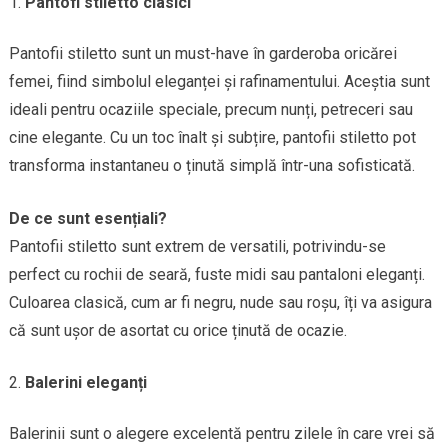
Pantofi stiletto clasici
Pantofii stiletto sunt un must-have în garderoba oricărei
femei, fiind simbolul eleganței și rafinamentului. Aceștia sunt
ideali pentru ocaziile speciale, precum nunți, petreceri sau
cine elegante. Cu un toc înalt și subțire, pantofii stiletto pot
transforma instantaneu o ținută simplă într-una sofisticată.
De ce sunt esențiali?
Pantofii stiletto sunt extrem de versatili, potrivindu-se
perfect cu rochii de seară, fuste midi sau pantaloni eleganți.
Culoarea clasică, cum ar fi negru, nude sau roșu, îți va asigura
că sunt ușor de asortat cu orice ținută de ocazie.
Balerini eleganți
Balerinii sunt o alegere excelentă pentru zilele în care vrei să