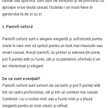
casual sau sportivă. Sunt ușor de întreținut și se potrivesc cu
aproape orice ținută casual, făcându-i un must-have în
garderoba ta de zi cu zi.
Pantofi oxford
Pantofii oxford sunt o alegere elegantă și sofisticată pentru
zilele în care vrei să optezi pentru un look mai masculin sau
smart-casual. Acești pantofi, cu șireturi și adesea din piele,
pot fi purtați atât cu fuste, cât și cu pantaloni, oferindu-ți un
aer intelectual și elegant.
De ce sunt esențiali?
Pantofii oxford sunt extrem de versatili și pot fi purtați atât
într-un cadru profesional, cât și într-un context mai casual.
Combină-i cu o rochie midi sau o fustă midi și o bluză
elegantă pentru un look clasic și rafinat.