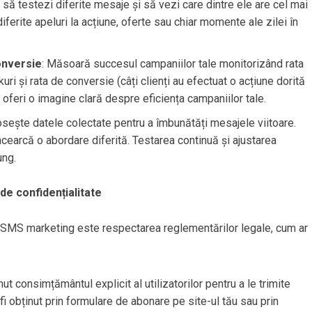
 să testezi diferite mesaje și să vezi care dintre ele are cel mai
iferite apeluri la acțiune, oferte sau chiar momente ale zilei în
onversie
: Măsoară succesul campaniilor tale monitorizând rata
uri și rata de conversie (câți clienți au efectuat o acțiune dorită
 oferi o imagine clară despre eficiența campaniilor tale.
osește datele colectate pentru a îmbunătăți mesajele viitoare.
ncearcă o abordare diferită. Testarea continuă și ajustarea
ung.
de confidențialitate
 SMS marketing este respectarea reglementărilor legale, cum ar
nut consimțământul explicit al utilizatorilor pentru a le trimite
 obținut prin formulare de abonare pe site-ul tău sau prin