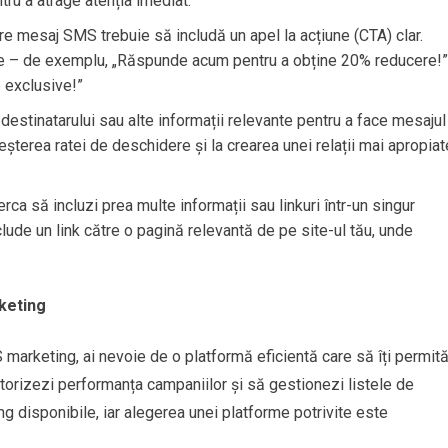
tru a atrage atenția imediat.
are mesaj SMS trebuie să includă un apel la acțiune (CTA) clar.
rte – de exemplu, „Răspunde acum pentru a obține 20% reducere!”
 exclusive!”
destinatarului sau alte informații relevante pentru a face mesajul
eșterea ratei de deschidere și la crearea unei relații mai apropiat
erca să incluzi prea multe informații sau linkuri într-un singur
clude un link către o pagină relevantă de pe site-ul tău, unde
keting
 marketing, ai nevoie de o platformă eficientă care să îți permit
itorizezi performanța campaniilor și să gestionezi listele de
 disponibile, iar alegerea unei platforme potrivite este