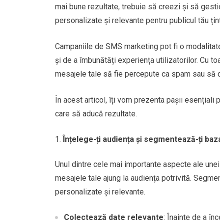
mai bune rezultate, trebuie să creezi și să gest
personalizate și relevante pentru publicul tău țin
Campaniile de SMS marketing pot fi o modalitate p
și de a îmbunătăți experiența utilizatorilor. Cu t
mesajele tale să fie percepute ca spam sau să d
În acest articol, îți vom prezenta pașii esențial
care să aducă rezultate.
Înțelege-ți audiența și segmentează-ți baz
Unul dintre cele mai importante aspecte ale un
mesajele tale ajung la audiența potrivită. Segme
personalizate și relevante.
Colectează date relevante
: Înainte de a î