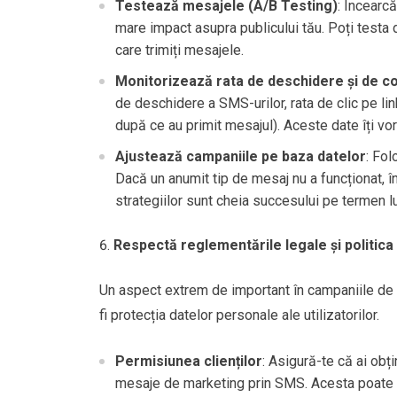
Testează mesajele (A/B Testing)
: Încearcă
mare impact asupra publicului tău. Poți testa d
care trimiți mesajele.
Monitorizează rata de deschidere și de c
de deschidere a SMS-urilor, rata de clic pe link
după ce au primit mesajul). Aceste date îți vor
Ajustează campaniile pe baza datelor
: Fol
Dacă un anumit tip de mesaj nu a funcționat, î
strategiilor sunt cheia succesului pe termen l
Respectă reglementările legale și politica 
Un aspect extrem de important în campaniile de
fi protecția datelor personale ale utilizatorilor.
Permisiunea clienților
: Asigură-te că ai obți
mesaje de marketing prin SMS. Acesta poate fi