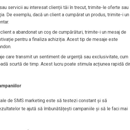
au servicii au interesat clienții tăi în trecut, trimite-le oferte sau
ția. De exemplu, dacă un client a cumpărat un produs, trimite-i un
ntar.
 client a abandonat un coș de cumpărături, trimite-i un mesaj de
tivație pentru a finaliza achiziția. Acest tip de mesaje este
andon.
je care transmit un sentiment de urgență sau exclusivitate, cum
ioadă scurtă de timp. Acest lucru poate stimula acțiunea rapidă di
ampaniilor
 tale de SMS marketing este să testezi constant și să
zultatelor te ajută să îmbunătățești campaniile și să le faci mai