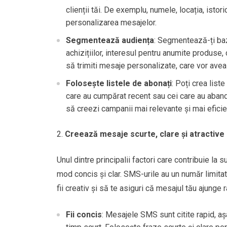
clienții tăi. De exemplu, numele, locația, istor
personalizarea mesajelor.
Segmentează audiența
: Segmentează-ți baza
achizițiilor, interesul pentru anumite produse
să trimiti mesaje personalizate, care vor avea
Folosește listele de abonați
: Poți crea liste
care au cumpărat recent sau cei care au aband
să creezi campanii mai relevante și mai eficie
Creează mesaje scurte, clare și atractive
Unul dintre principalii factori care contribuie la
mod concis și clar. SMS-urile au un număr limita
fii creativ și să te asiguri că mesajul tău ajunge r
Fii concis
: Mesajele SMS sunt citite rapid, așa