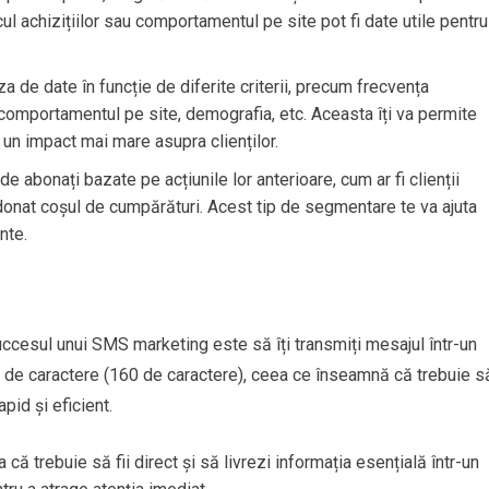
icul achizițiilor sau comportamentul pe site pot fi date utile pentru
 de date în funcție de diferite criterii, precum frecvența
, comportamentul pe site, demografia, etc. Aceasta îți va permite
 un impact mai mare asupra clienților.
 de abonați bazate pe acțiunile lor anterioare, cum ar fi clienții
onat coșul de cumpărături. Acest tip de segmentare te va ajuta
nte.
 succesul unui SMS marketing este să îți transmiți mesajul într-un
t de caractere (160 de caractere), ceea ce înseamnă că trebuie s
apid și eficient.
 că trebuie să fii direct și să livrezi informația esențială într-un