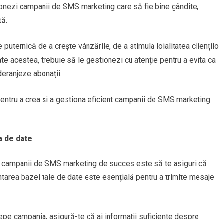
ionezi campanii de SMS marketing care să fie bine gândite,
tă.
uternică de a crește vânzările, de a stimula loialitatea cliențilo
oate acestea, trebuie să le gestionezi cu atenție pentru a evita ca
eranjeze abonații.
i pentru a crea și a gestiona eficient campanii de SMS marketing
a de date
ei campanii de SMS marketing de succes este să te asiguri că
ntarea bazei tale de date este esențială pentru a trimite mesaje
ncepe campania, asigură-te că ai informații suficiente despre