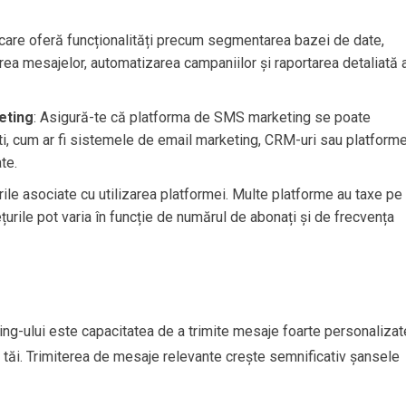
 care oferă funcționalități precum segmentarea bazei de date,
ea mesajelor, automatizarea campaniilor și raportarea detaliată 
eting
: Asigură-te că platforma de SMS marketing se poate
ști, cum ar fi sistemele de email marketing, CRM-uri sau platform
te.
urile asociate cu utilizarea platformei. Multe platforme au taxe pe
urile pot varia în funcție de numărul de abonați și de frecvența
ing-ului este capacitatea de a trimite mesaje foarte personalizat
or tăi. Trimiterea de mesaje relevante crește semnificativ șansele