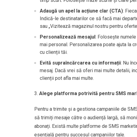
timp scurt. Folosește fraze scurte și clare pen
Adaugă un apel la acțiune clar (CTA)
: Fiec
Indică-le destinatarilor ce să facă mai depa
sau „Vizitează magazinul nostru pentru oferte
Personalizează mesajul
: Folosește numele 
mai personal. Personalizarea poate ajuta la cr
cu clienții tăi.
Evită supraîncărcarea cu informații
: Nu înc
mesaj. Dacă vrei să oferi mai multe detalii, in
clienții pot afla mai multe.
Alege platforma potrivită pentru SMS mar
Pentru a trimite și a gestiona campaniile de SMS
să trimiți mesaje către o audiență largă, să mon
abonați. Există multe platforme de SMS marketing
esențială pentru succesul campaniilor tale.