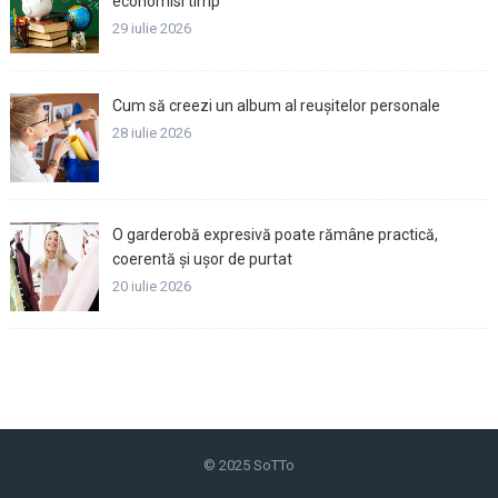
economisi timp
29 iulie 2026
Cum să creezi un album al reușitelor personale
28 iulie 2026
O garderobă expresivă poate rămâne practică,
coerentă și ușor de purtat
20 iulie 2026
© 2025
SoTTo