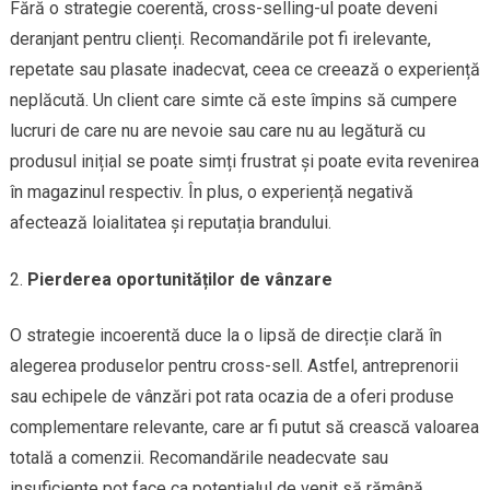
Fără o strategie coerentă, cross-selling-ul poate deveni
deranjant pentru clienți. Recomandările pot fi irelevante,
repetate sau plasate inadecvat, ceea ce creează o experiență
neplăcută. Un client care simte că este împins să cumpere
lucruri de care nu are nevoie sau care nu au legătură cu
produsul inițial se poate simți frustrat și poate evita revenirea
în magazinul respectiv. În plus, o experiență negativă
afectează loialitatea și reputația brandului.
Pierderea oportunităților de vânzare
O strategie incoerentă duce la o lipsă de direcție clară în
alegerea produselor pentru cross-sell. Astfel, antreprenorii
sau echipele de vânzări pot rata ocazia de a oferi produse
complementare relevante, care ar fi putut să crească valoarea
totală a comenzii. Recomandările neadecvate sau
insuficiente pot face ca potențialul de venit să rămână